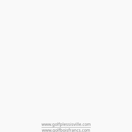
www.golfplessisville.com
www.golfboisfrancs.com