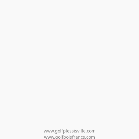
www.golfplessisville.com
www.golfboisfrancs.com