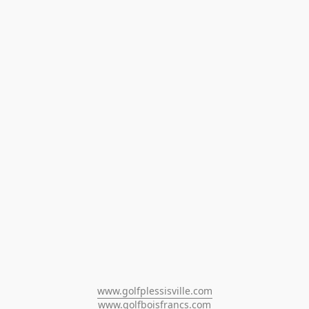
www.golfplessisville.com
www.golfboisfrancs.com