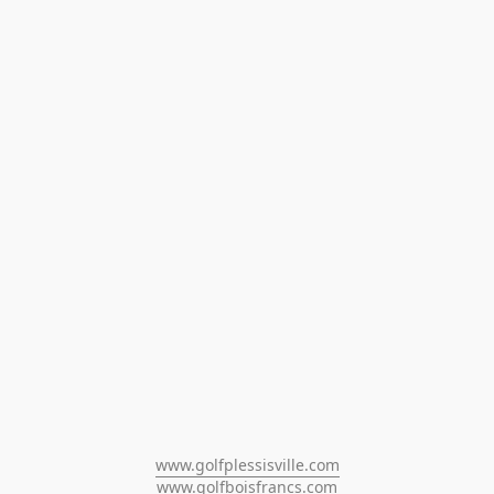
www.golfplessisville.com
www.golfboisfrancs.com