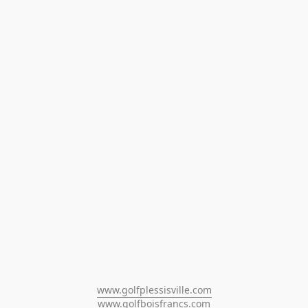
www.golfplessisville.com
www.golfboisfrancs.com