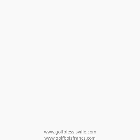
www.golfplessisville.com
www.golfboisfrancs.com