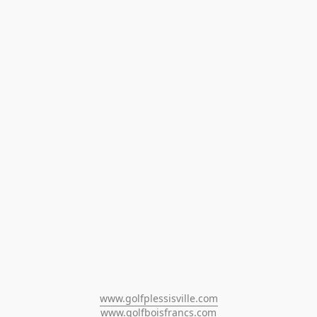
www.golfplessisville.com
www.golfboisfrancs.com