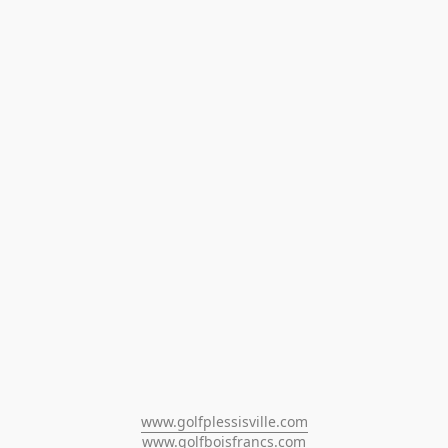
www.golfplessisville.com
www.golfboisfrancs.com