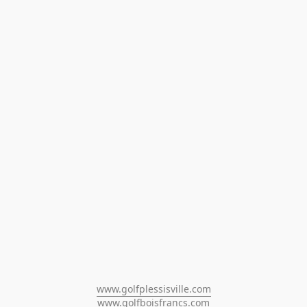
www.golfplessisville.com
www.golfboisfrancs.com