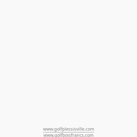
www.golfplessisville.com
www.golfboisfrancs.com